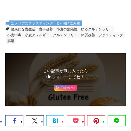
ユメリア式ファスティング
食べ物 / 飲み物
健康的な食生活
食事改善
小麦の危険性
ゆるグルテンフリー
小麦中毒
小麦アレルギー
グルテンフリー
体質改善
ファスティング
腸活
この記事が気に入ったら
フォローしてね！
Follow Me