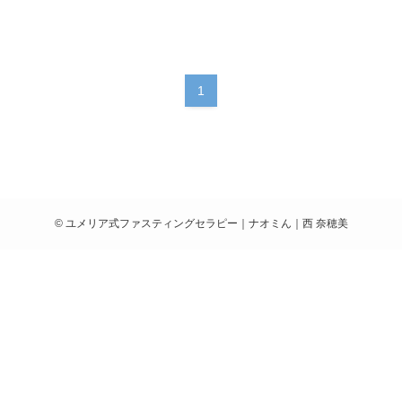
1
©
ユメリア式ファスティングセラピー｜ナオミん｜西 奈穂美