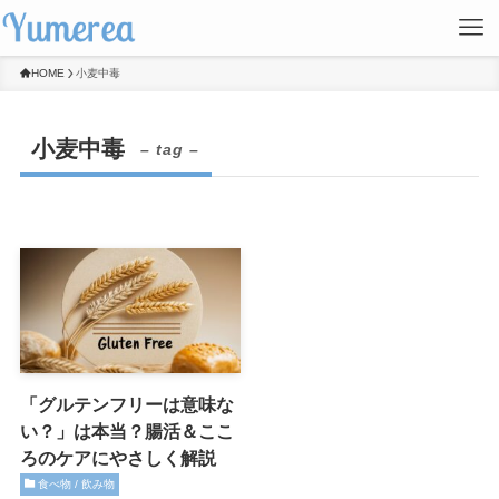
HOME
小麦中毒
小麦中毒
– tag –
「グルテンフリーは意味な
い？」は本当？腸活＆ここ
ろのケアにやさしく解説
食べ物 / 飲み物